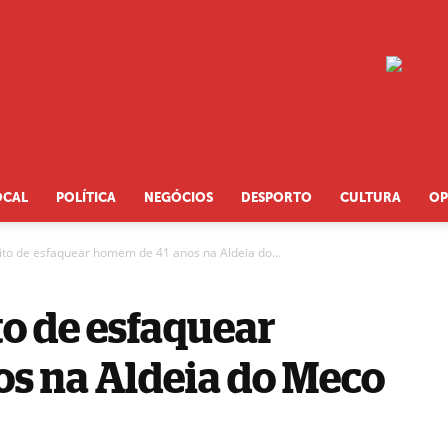
OCAL
POLÍTICA
NEGÓCIOS
DESPORTO
CULTURA
OP
ito de esfaquear homem de 41 anos na Aldeia do...
to de esfaquear
s na Aldeia do Meco