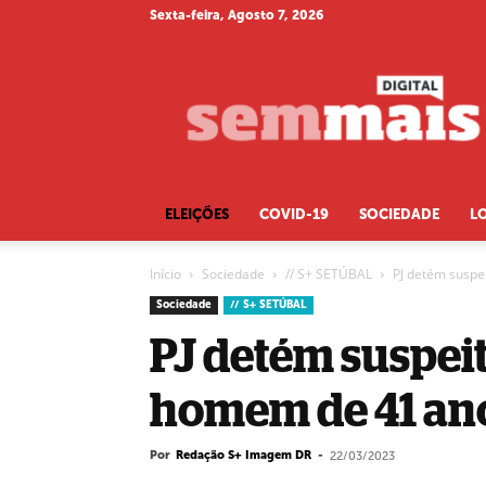
Sexta-feira, Agosto 7, 2026
S+
ELEIÇÕES
COVID-19
SOCIEDADE
L
Início
Sociedade
// S+ SETÚBAL
PJ detém suspe
Sociedade
// S+ SETÚBAL
PJ detém suspei
homem de 41 ano
Por
Redação S+ Imagem DR
-
22/03/2023