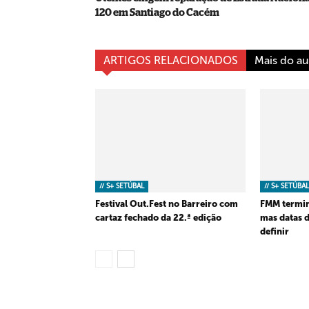
120 em Santiago do Cacém
ARTIGOS RELACIONADOS
Mais do au
// S+ SETÚBAL
// S+ SETÚBAL
Festival Out.Fest no Barreiro com
FMM termin
cartaz fechado da 22.ª edição
mas datas 
definir