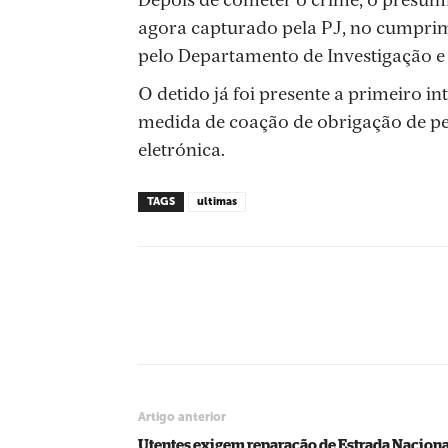
Depois de cometer o crime, o presumí
agora capturado pela PJ, no cumpr
pelo Departamento de Investigação e 
O detido já foi presente a primeiro in
medida de coação de obrigação de per
eletrónica.
TAGS
ultimas
Compartilhado
Artigo anterior
Utentes exigem reparação de Estrada Naciona