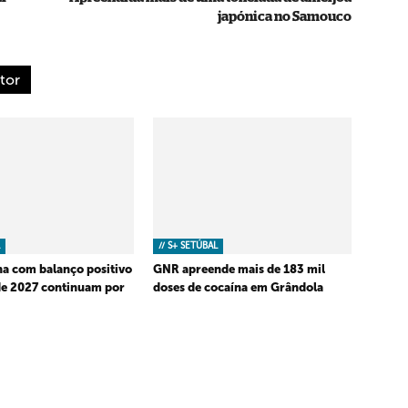
japónica no Samouco
tor
// S+ SETÚBAL
a com balanço positivo
GNR apreende mais de 183 mil
de 2027 continuam por
doses de cocaína em Grândola