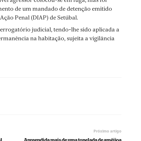
vel agressor colocou-se em fuga, mas foi
imento de um mandado de detenção emitido
Ação Penal (DIAP) de Setúbal.
terrogatório judicial, tendo-lhe sido aplicada a
manência na habitação, sujeita a vigilância
Próximo artigo
l
Apreendida mais de uma tonelada de amêijoa