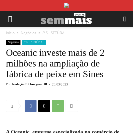
Início
Negócios
// S+ SETÚBAL
Negócios
// S+ SETÚBAL
Oceanic investe mais de 2
milhões na ampliação de
fábrica de peixe em Sines
Por
Redação S+ Imagem DR
-
28/03/2023
A Oceanic, empresa especializada no comércio de