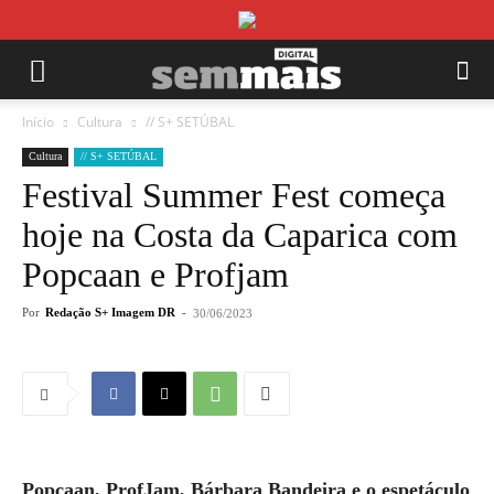
Início
Cultura
// S+ SETÚBAL
Cultura
// S+ SETÚBAL
Festival Summer Fest começa
hoje na Costa da Caparica com
Popcaan e Profjam
Por
Redação S+ Imagem DR
-
30/06/2023
Popcaan, ProfJam, Bárbara Bandeira e o espetáculo