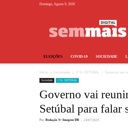
Domingo, Agosto 9, 2026
S+
ELEIÇÕES
COVID-19
SOCIEDADE
Início
Sociedade
// S+ SETÚBAL
Governo vai r
Sociedade
// S+ SETÚBAL
Governo vai reuni
Setúbal para falar
Por
Redação S+ Imagem DR
-
24/07/2023