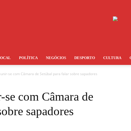
LOCAL
POLÍTICA
NEGÓCIOS
DESPORTO
CULTURA
eunir-se com Câmara de Setúbal para falar sobre sapadores
r-se com Câmara de
 sobre sapadores