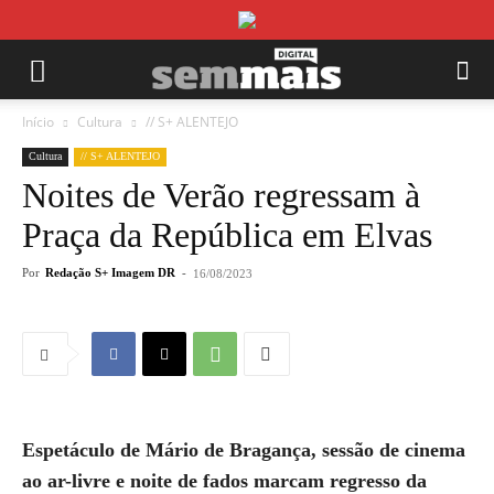
Início
Cultura
// S+ ALENTEJO
Cultura
// S+ ALENTEJO
Noites de Verão regressam à
Praça da República em Elvas
Por
Redação S+ Imagem DR
-
16/08/2023
Espetáculo de Mário de Bragança, sessão de cinema
ao ar-livre e noite de fados marcam regresso da