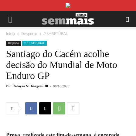
Início
Desporto
// S+ SETÚBAL
Desporto
// S+ SETÚBAL
Santiago do Cacém acolhe
decisão do Mundial de Moto
Enduro GP
Por
Redação S+ Imagem DR
-
06/10/2023
Prova, realizada este fim-de-semana, é encarada