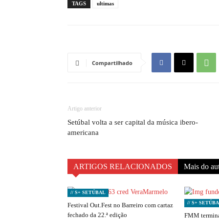
TAGS
ultimas
Compartilhado
Artigo anterior
Setúbal volta a ser capital da música ibero-
americana
ARTIGOS RELACIONADOS
Mais do au
// S+ SETÚBAL
// S+ SETÚB
Festival Out.Fest no Barreiro com cartaz
fechado da 22.ª edição
FMM termina