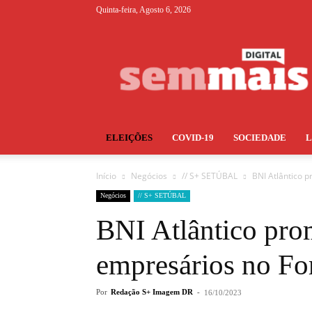
Quinta-feira, Agosto 6, 2026
S+
ELEIÇÕES
COVID-19
SOCIEDADE
Início
Negócios
// S+ SETÚBAL
BNI Atlântico 
Negócios
// S+ SETÚBAL
BNI Atlântico pro
empresários no Fo
Por
Redação S+ Imagem DR
-
16/10/2023