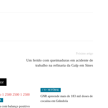
Próximo artigo
Um ferido com queimaduras em acidente de
trabalho na refinaria da Galp em Sines
tor
// S+ SETÚBAL
GNR apreende mais de 183 mil doses de
AL
cocaína em Grândola
 com balanço positivo