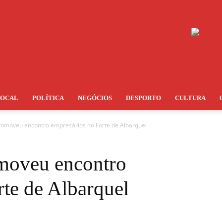
LOCAL
POLÍTICA
NEGÓCIOS
DESPORTO
CULTURA
promoveu encontro empresários no Forte de Albarquel
moveu encontro
rte de Albarquel