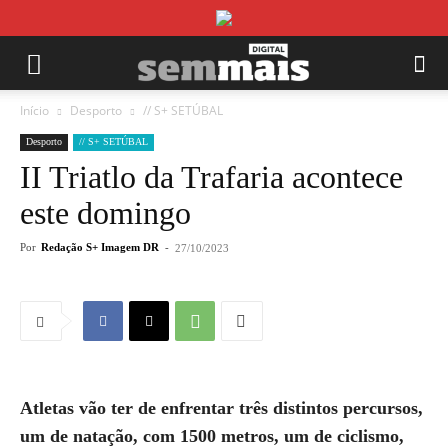
Início
Desporto
// S+ SETÚBAL
Desporto
// S+ SETÚBAL
II Triatlo da Trafaria acontece
este domingo
Por
Redação S+ Imagem DR
-
27/10/2023
Atletas vão ter de enfrentar três distintos percursos,
um de natação, com 1500 metros, um de ciclismo,