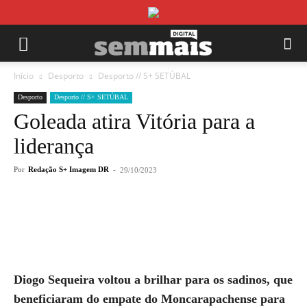
Início
Desporto
Desporto // S+ SETÚBAL
Desporto
Desporto // S+ SETÚBAL
Goleada atira Vitória para a
liderança
Por
Redação S+ Imagem DR
-
29/10/2023
Diogo Sequeira voltou a brilhar para os sadinos, que
beneficiaram do empate do Moncarapachense para