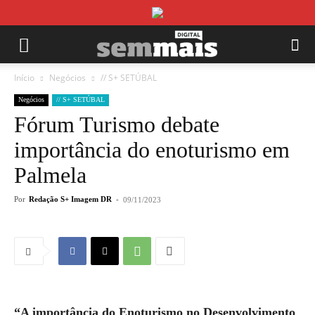
Início
Negócios
// S+ SETÚBAL
Negócios
// S+ SETÚBAL
Fórum Turismo debate
importância do enoturismo em
Palmela
Por
Redação S+ Imagem DR
-
09/11/2023
“A importância do Enoturismo no Desenvolvimento