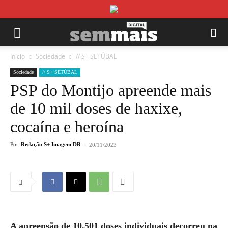
Início
Sociedade
// S+ SETÚBAL
Sociedade
// S+ SETÚBAL
PSP do Montijo apreende mais
de 10 mil doses de haxixe,
cocaína e heroína
Por
Redação S+ Imagem DR
-
20/11/2023
A apreensão de 10.501 doses individuais decorreu na