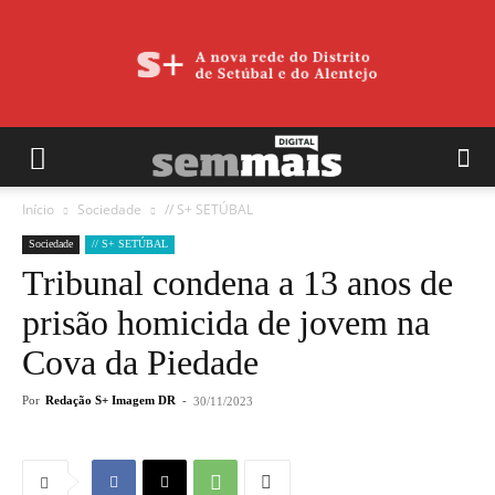
Início
Sociedade
// S+ SETÚBAL
Sociedade
// S+ SETÚBAL
Tribunal condena a 13 anos de
prisão homicida de jovem na
Cova da Piedade
Por
Redação S+ Imagem DR
-
30/11/2023