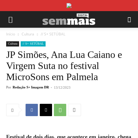
Início
Cultura
// S+ SETÚBAL
Cultura
// S+ SETÚBAL
JP Simões, Ana Lua Caiano e
Virgem Suta no festival
MicroSons em Palmela
Por
Redação S+ Imagem DR
-
13/12/2023
Festival de dois dias, que acontece em janeiro, chega