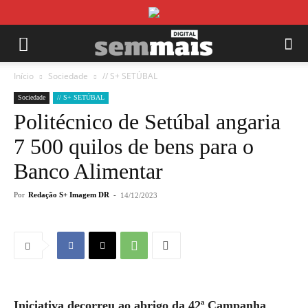
Início
Sociedade
// S+ SETÚBAL
Sociedade
// S+ SETÚBAL
Politécnico de Setúbal angaria
7 500 quilos de bens para o
Banco Alimentar
Por
Redação S+ Imagem DR
-
14/12/2023
Iniciativa decorreu ao abrigo da 42ª Campanha