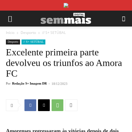
Início
Desporto
// S+ SETÚBAL
Desporto
// S+ SETÚBAL
Excelente primeira parte
devolveu os triunfos ao Amora
FC
Por
Redação S+ Imagem DR
-
18/12/2023
Amorenses regressaram às vitórias depois de dois