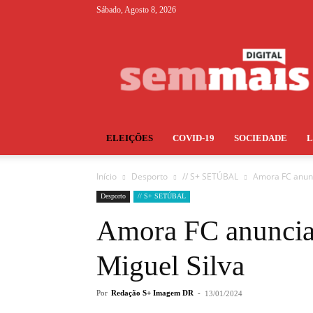
Sábado, Agosto 8, 2026
S+
ELEIÇÕES
COVID-19
SOCIEDADE
Início
Desporto
// S+ SETÚBAL
Amora FC anunc
Desporto
// S+ SETÚBAL
Amora FC anuncia
Miguel Silva
Por
Redação S+ Imagem DR
-
13/01/2024