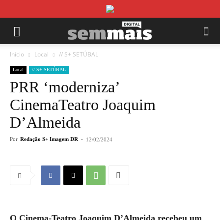
Início
Local
// S+ SETÚBAL
Local
// S+ SETÚBAL
PRR ‘moderniza’
CinemaTeatro Joaquim
D’Almeida
Por
Redação S+ Imagem DR
-
12/02/2024
O Cinema-Teatro Joaquim D’Almeida recebeu um