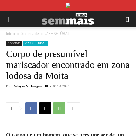
Início
Sociedade
// S+ SETÚBAL
Sociedade
// S+ SETÚBAL
Corpo de presumível
mariscador encontrado em zona
lodosa da Moita
Por
Redação S+ Imagem DR
-
03/04/2024
O corpo de um homem, que se presume ser de um