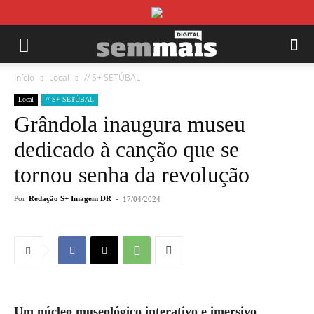
Início
Local
// S+ SETÚBAL
Local
// S+ SETÚBAL
Grândola inaugura museu
dedicado à canção que se
tornou senha da revolução
Por
Redação S+ Imagem DR
-
17/04/2024
Um núcleo museológico interativo e imersivo