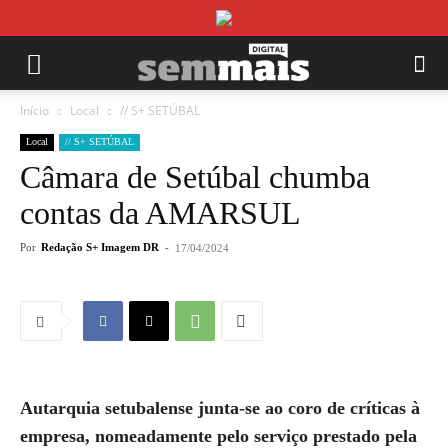
Início
Local
// S+ SETÚBAL
Local
// S+ SETÚBAL
Câmara de Setúbal chumba
contas da AMARSUL
Por
Redação S+ Imagem DR
-
17/04/2024
Autarquia setubalense junta-se ao coro de críticas à
empresa, nomeadamente pelo serviço prestado pela