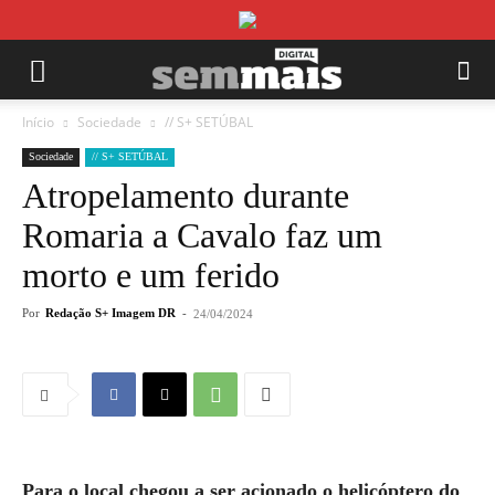
Início
Sociedade
// S+ SETÚBAL
Sociedade
// S+ SETÚBAL
Atropelamento durante
Romaria a Cavalo faz um
morto e um ferido
Por
Redação S+ Imagem DR
-
24/04/2024
Para o local chegou a ser acionado o helicóptero do