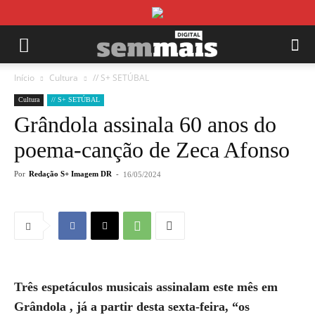
Início
Cultura
// S+ SETÚBAL
Cultura
// S+ SETÚBAL
Grândola assinala 60 anos do
poema-canção de Zeca Afonso
Por
Redação S+ Imagem DR
-
16/05/2024
Três espetáculos musicais assinalam este mês em
Grândola , já a partir desta sexta-feira, “os