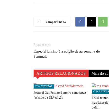
Compartilhado
Artigo anterior
Especial Ensino é a edição desta semana do
Semmais
ARTIGOS RELACIONADOS
Mais do au
// S+ SETÚBAL
// S+ SETÚB
Festival Out.Fest no Barreiro com cartaz
fechado da 22.ª edição
FMM termina
mas datas de
definir