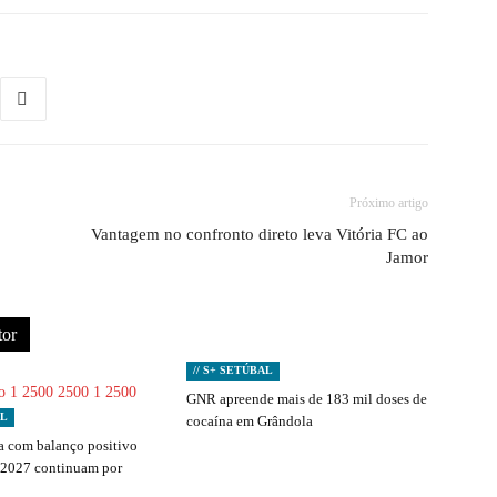
Próximo artigo
Vantagem no confronto direto leva Vitória FC ao
Jamor
tor
// S+ SETÚBAL
GNR apreende mais de 183 mil doses de
AL
cocaína em Grândola
 com balanço positivo
 2027 continuam por