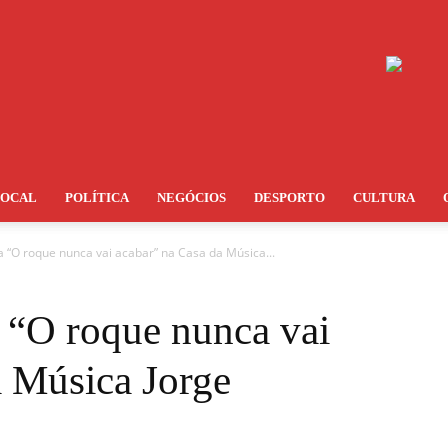
LOCAL
POLÍTICA
NEGÓCIOS
DESPORTO
CULTURA
a “O roque nunca vai acabar” na Casa da Música...
a “O roque nunca vai
a Música Jorge