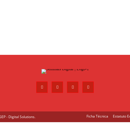
Ficha Técnica
Estatuto Ed
P - Digital Solutions
.