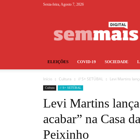
Sexta-feira, Agosto 7, 2026
S+
ELEIÇÕES
COVID-19
SOCIEDADE
Início
Cultura
// S+ SETÚBAL
Levi Martins lanç
Cultura
// S+ SETÚBAL
Levi Martins lanç
acabar” na Casa d
Peixinho