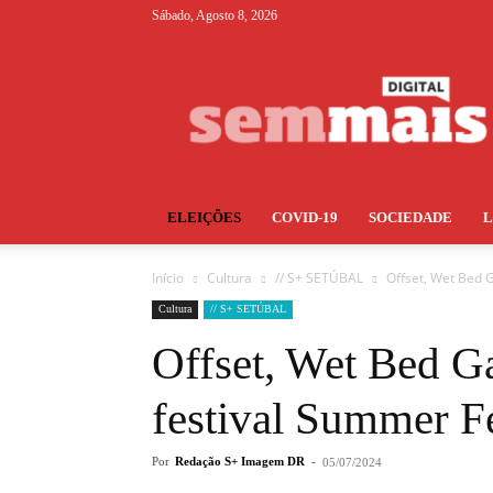
Sábado, Agosto 8, 2026
S+
ELEIÇÕES
COVID-19
SOCIEDADE
Início
Cultura
// S+ SETÚBAL
Offset, Wet Bed G
Cultura
// S+ SETÚBAL
Offset, Wet Bed G
festival Summer Fe
Por
Redação S+ Imagem DR
-
05/07/2024