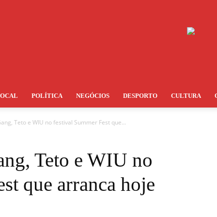
LOCAL
POLÍTICA
NEGÓCIOS
DESPORTO
CULTURA
ang, Teto e WIU no festival Summer Fest que...
ang, Teto e WIU no
st que arranca hoje