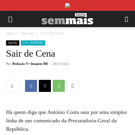
Início
Opinião
// S+ SETÚBAL
Opinião
// S+ SETÚBAL
Sair de Cena
Por
Redação S+ Imagem DR
-
08/07/2024
Há quem diga que António Costa saiu por uma simples
linha de um comunicado da Procuradoria-Geral da
República.