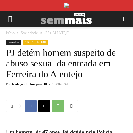
Início
Sociedade
// S+ ALENTEJO
Sociedade
// S+ ALENTEJO
PJ detém homem suspeito de
abuso sexual da enteada em
Ferreira do Alentejo
Por
Redação S+ Imagem DR
-
20/08/2024
Um homem, de 47 anos, foi detido pela Polícia