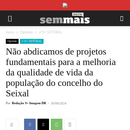
Início
Opinião
// S+ SETÚBAL
Opinião
// S+ SETÚBAL
Não abdicamos de projetos
fundamentais para a melhoria
da qualidade de vida da
população do concelho do
Seixal
Por
Redação S+ Imagem DR
-
30/08/2024