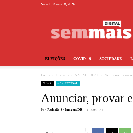
Sábado, Agosto 8, 2026
S+
ELEIÇÕES
COVID-19
SOCIEDADE
Início
Opinião
// S+ SETÚBAL
Anunciar, provar
Opinião
// S+ SETÚBAL
Anunciar, provar 
Por
Redação S+ Imagem DR
-
06/09/2024