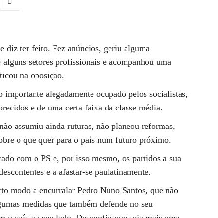
 diz ter feito. Fez anúncios, geriu alguma
de alguns setores profissionais e acompanhou uma
iticou na oposição.
o importante alegadamente ocupado pelos socialistas,
orecidos e de uma certa faixa da classe média.
não assumiu ainda ruturas, não planeou reformas,
obre o que quer para o país num futuro próximo.
orado com o PS e, por isso mesmo, os partidos a sua
escontentes e a afastar-se paulatinamente.
certo modo a encurralar Pedro Nuno Santos, que não
lgumas medidas que também defende no seu
m o país ao seu lado. Desconfio que seja mais uma