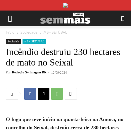
Início
Sociedade
// S+ SETÚBAL
Sociedade
// S+ SETÚBAL
Incêndio destruiu 230 hectares
de mato no Seixal
Por
Redação S+ Imagem DR
-
12/09/2024
O fogo que teve início na quarta-feira na Amora, no
concelho do Seixal, destruiu cerca de 230 hectares