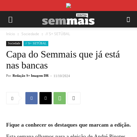
Início
Sociedade
// S+ SETÚBAL
Sociedade
// S+ SETÚBAL
Capa do Semmais que já está
nas bancas
Por
Redação S+ Imagem DR
-
11/10/2024
Fique a conhecer os destaques que marcam a edição.
Esta semana olhamos para a eleição de André Pinotes