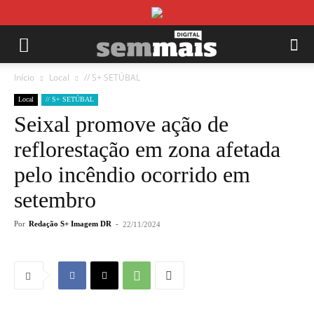
Início
Local
// S+ SETÚBAL
Local
// S+ SETÚBAL
Seixal promove ação de
reflorestação em zona afetada
pelo incêndio ocorrido em
setembro
Por
Redação S+ Imagem DR
-
22/11/2024