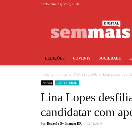
Sexta-feira, Agosto 7, 2026
S+
ELEIÇÕES
COVID-19
SOCIEDADE
Início
Política
// S+ SETÚBAL
Lina Lopes desfil
Política
// S+ SETÚBAL
Lina Lopes desfili
candidatar com ap
Por
Redação S+ Imagem DR
-
13/01/2025