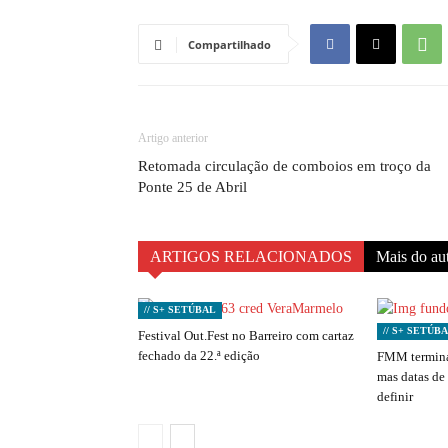
Compartilhado
Artigo anterior
Retomada circulação de comboios em troço da
Ponte 25 de Abril
ARTIGOS RELACIONADOS
Mais do au
// S+ SETÚBAL
// S+ SETÚB
Festival Out.Fest no Barreiro com cartaz
fechado da 22.ª edição
FMM termina
mas datas de
definir