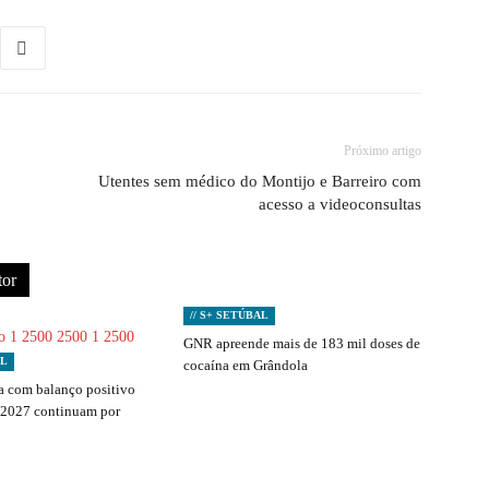
Próximo artigo
Utentes sem médico do Montijo e Barreiro com
acesso a videoconsultas
tor
// S+ SETÚBAL
GNR apreende mais de 183 mil doses de
AL
cocaína em Grândola
 com balanço positivo
 2027 continuam por