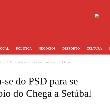
LOCAL
POLÍTICA
NEGÓCIOS
DESPORTO
CULTURA
ia-se do PSD para se candidatar com apoio do Chega...
a-se do PSD para se
oio do Chega a Setúbal