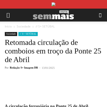
Início
Sociedade
// S+ SETÚBAL
Sociedade
// S+ SETÚBAL
Retomada circulação de
comboios em troço da Ponte 25
de Abril
Por
Redação S+ Imagem DR
-
13/01/2025
A circulação ferroviária na Ponte 25 de Abril,