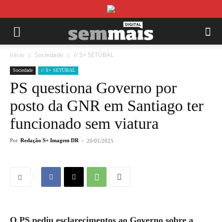
Início
Sociedade
// S+ SETÚBAL
Sociedade
// S+ SETÚBAL
PS questiona Governo por
posto da GNR em Santiago ter
funcionado sem viatura
Por
Redação S+ Imagem DR
-
20/01/2025
O PS pediu esclarecimentos ao Governo sobre a