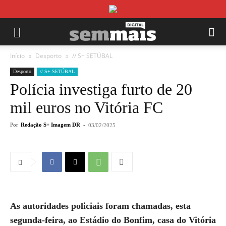
Início
Desporto
// S+ SETÚBAL
Desporto
// S+ SETÚBAL
Polícia investiga furto de 20
mil euros no Vitória FC
Por
Redação S+ Imagem DR
-
03/02/2025
As autoridades policiais foram chamadas, esta
segunda-feira, ao Estádio do Bonfim, casa do Vitória