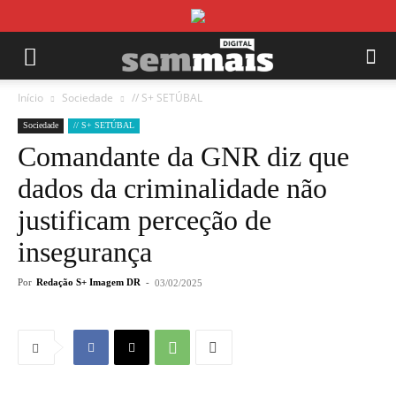
Início
Sociedade
// S+ SETÚBAL
Sociedade
// S+ SETÚBAL
Comandante da GNR diz que
dados da criminalidade não
justificam perceção de
insegurança
Por
Redação S+ Imagem DR
-
03/02/2025