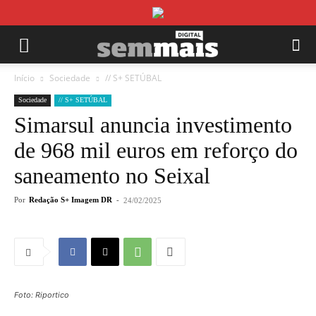
Início
Sociedade
// S+ SETÚBAL
Sociedade
// S+ SETÚBAL
Simarsul anuncia investimento
de 968 mil euros em reforço do
saneamento no Seixal
Por
Redação S+ Imagem DR
-
24/02/2025
Foto: Riportico