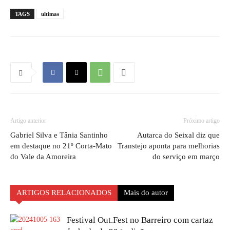
TAGS
ultimas
Artigo anterior
Próximo artigo
Gabriel Silva e Tânia Santinho
Autarca do Seixal diz que
em destaque no 21º Corta-Mato
Transtejo aponta para melhorias
do Vale da Amoreira
do serviço em março
ARTIGOS RELACIONADOS
Mais do autor
Festival Out.Fest no Barreiro com cartaz