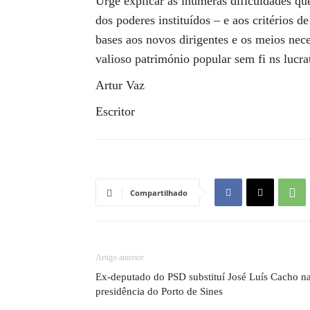
Urge explicar as inúmeras dificuldades qu
dos poderes instituídos – e aos critérios d
bases aos novos dirigentes e os meios nec
valioso património popular sem fi ns lucra
Artur Vaz
Escritor
Compartilhado
Artigo anterior
Ex-deputado do PSD substituí José Luís Cacho n
presidência do Porto de Sines