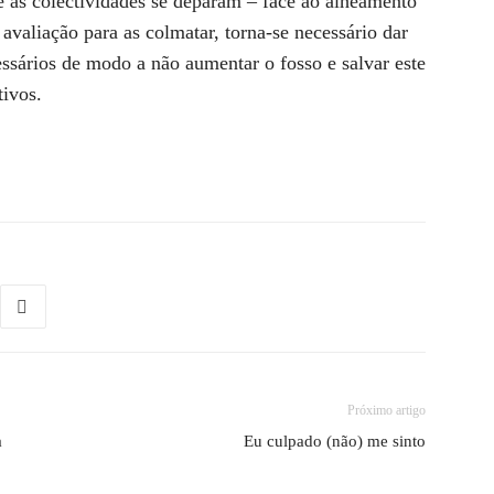
e as colectividades se deparam – face ao alheamento
e avaliação para as colmatar, torna-se necessário dar
essários de modo a não aumentar o fosso e salvar este
tivos.
Próximo artigo
a
Eu culpado (não) me sinto