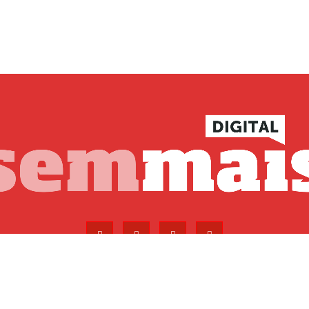
Ficha Técnica
Estatuto Ed
P - Digital Solutions
.