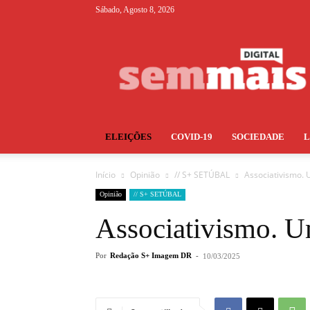
Sábado, Agosto 8, 2026
S+
ELEIÇÕES
COVID-19
SOCIEDADE
Início
Opinião
// S+ SETÚBAL
Associativismo. 
Opinião
// S+ SETÚBAL
Associativismo. U
Por
Redação S+ Imagem DR
-
10/03/2025