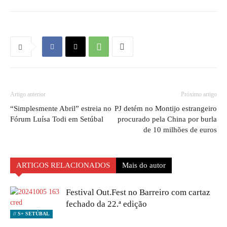
Artigo anterior
Próximo artigo
“Simplesmente Abril” estreia no
PJ detém no Montijo estrangeiro
Fórum Luísa Todi em Setúbal
procurado pela China por burla
de 10 milhões de euros
ARTIGOS RELACIONADOS
Mais do autor
Festival Out.Fest no Barreiro com cartaz
fechado da 22.ª edição
// S+ SETÚBAL