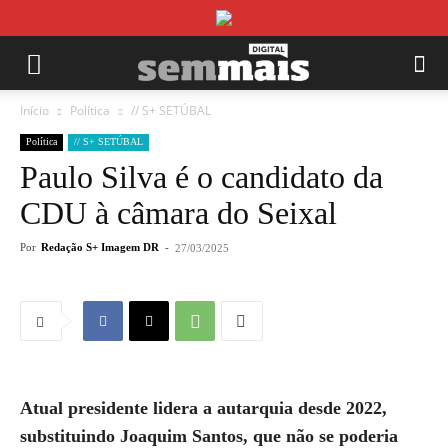
Início
Política
// S+ SETÚBAL
Política
// S+ SETÚBAL
Paulo Silva é o candidato da
CDU à câmara do Seixal
Por
Redação S+ Imagem DR
-
27/03/2025
Atual presidente lidera a autarquia desde 2022,
substituindo Joaquim Santos, que não se poderia