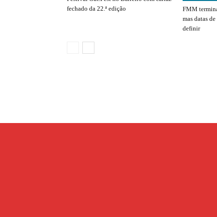
fechado da 22.ª edição
FMM termina
mas datas de
definir