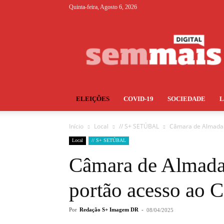
Quinta-feira, Agosto 6, 2026
S+
ELEIÇÕES
COVID-19
SOCIEDADE
Início
Local
// S+ SETÚBAL
Câmara de Almada v
Local
// S+ SETÚBAL
Câmara de Almada
portão acesso ao C
Por
Redação S+ Imagem DR
-
08/04/2025