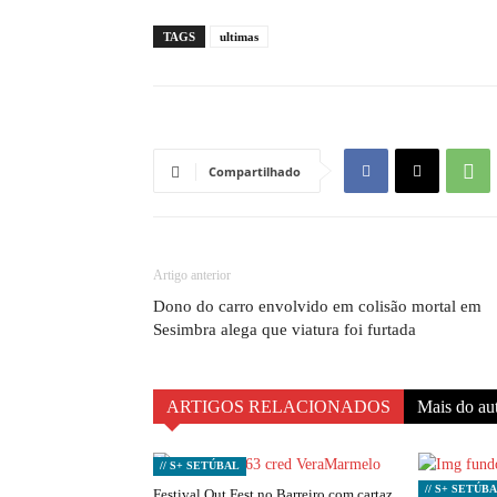
TAGS
ultimas
Compartilhado
Artigo anterior
Dono do carro envolvido em colisão mortal em
Sesimbra alega que viatura foi furtada
ARTIGOS RELACIONADOS
Mais do au
// S+ SETÚBAL
// S+ SETÚB
Festival Out.Fest no Barreiro com cartaz