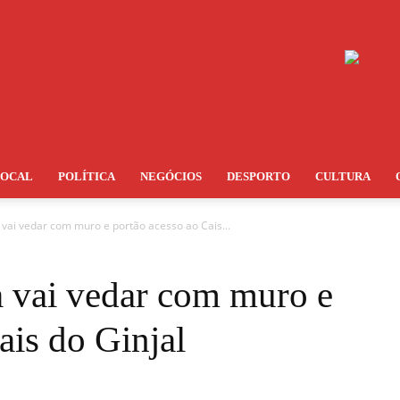
LOCAL
POLÍTICA
NEGÓCIOS
DESPORTO
CULTURA
ai vedar com muro e portão acesso ao Cais...
 vai vedar com muro e
ais do Ginjal