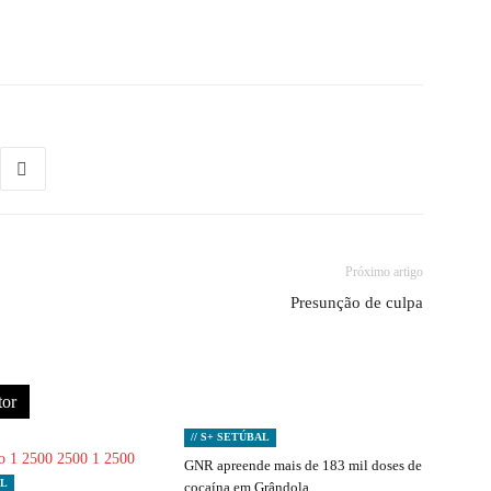
Próximo artigo
Presunção de culpa
tor
// S+ SETÚBAL
GNR apreende mais de 183 mil doses de
AL
cocaína em Grândola