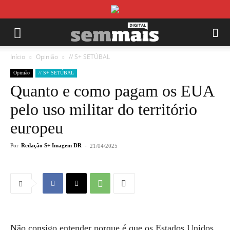
Início
Opinião
// S+ SETÚBAL
Opinião
// S+ SETÚBAL
Quanto e como pagam os EUA
pelo uso militar do território
europeu
Por
Redação S+ Imagem DR
-
21/04/2025
Não consigo entender porque é que os Estados Unidos