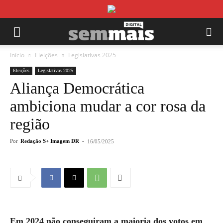
Início
Eleições
Legislativas 2025
Eleições
Legislativas 2025
Aliança Democrática
ambiciona mudar a cor rosa da
região
Por
Redação S+ Imagem DR
-
16/05/2025
Em 2024 não conseguiram a maioria dos votos em