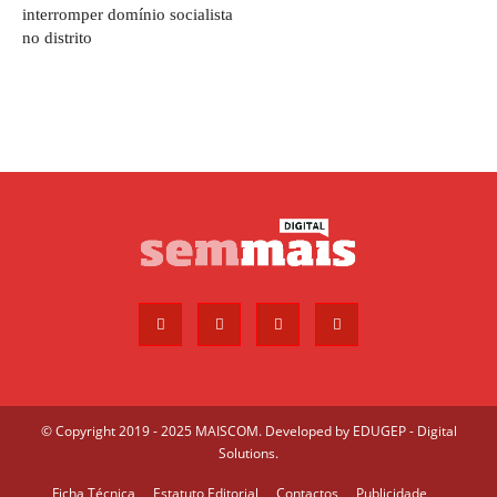
interromper domínio socialista
no distrito
© Copyright 2019 - 2025 MAISCOM. Developed by
EDUGEP - Digital
Solutions
.
Ficha Técnica
Estatuto Editorial
Contactos
Publicidade