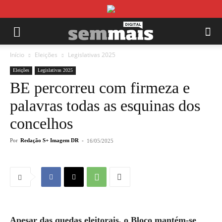
Início
Eleições
Legislativas 2025
Eleições
Legislativas 2025
BE percorreu com firmeza e
palavras todas as esquinas dos
concelhos
Por
Redação S+ Imagem DR
-
16/05/2025
Apesar das quedas eleitorais, o Bloco mantém-se