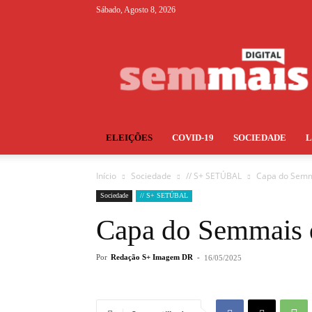
Sábado, Agosto 8, 2026
S+
ELEIÇÕES
COVID-19
SOCIEDADE
Início
Sociedade
// S+ SETÚBAL
Capa do Semm
Sociedade
// S+ SETÚBAL
Capa do Semmais q
Por
Redação S+ Imagem DR
-
16/05/2025