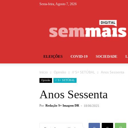
Sexta-feira, Agosto 7, 2026
S+
ELEIÇÕES
COVID-19
SOCIEDADE
Início
Opinião
// S+ SETÚBAL
Anos Sessenta
Opinião
// S+ SETÚBAL
Anos Sessenta
Por
Redação S+ Imagem DR
-
18/06/2025