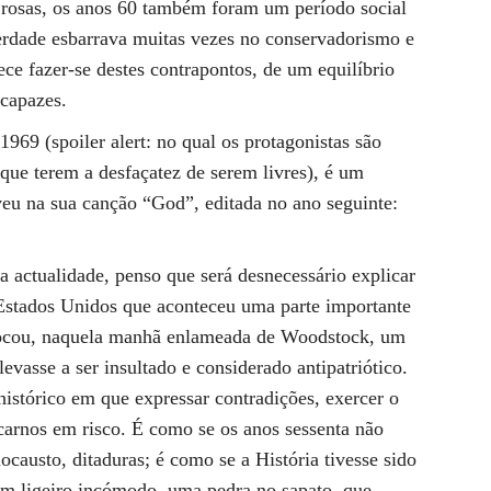
 rosas, os anos 60 também foram um período social
berdade esbarrava muitas vezes no conservadorismo e
ce fazer-se destes contrapontos, de um equilíbrio
 capazes.
1969 (spoiler alert: no qual os protagonistas são
ue terem a desfaçatez de serem livres), é um
eu na sua canção “God”, editada no ano seguinte:
 actualidade, penso que será desnecessário explicar
 Estados Unidos que aconteceu uma parte importante
 tocou, naquela manhã enlameada de Woodstock, um
evasse a ser insultado e considerado antipatriótico.
stórico em que expressar contradições, exercer o
ocarnos em risco. É como se os anos sessenta não
ocausto, ditaduras; é como se a História tivesse sido
 um ligeiro incómodo, uma pedra no sapato, que