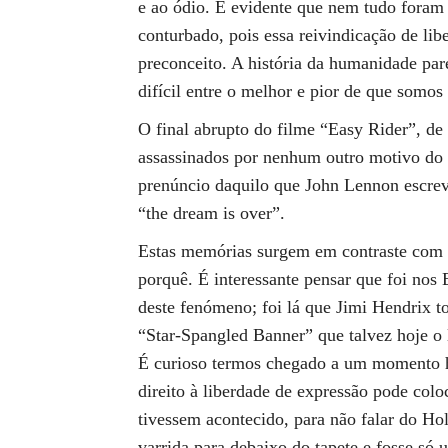
e ao ódio. É evidente que nem tudo foram
conturbado, pois essa reivindicação de li
preconceito. A história da humanidade pare
difícil entre o melhor e pior de que somos
O final abrupto do filme “Easy Rider”, de 
assassinados por nenhum outro motivo do q
prenúncio daquilo que John Lennon escrev
“the dream is over”.
Estas memórias surgem em contraste com a
porquê. É interessante pensar que foi nos
deste fenómeno; foi lá que Jimi Hendrix
“Star-Spangled Banner” que talvez hoje o l
É curioso termos chegado a um momento hi
direito à liberdade de expressão pode col
tivessem acontecido, para não falar do Hol
varrida para debaixo do tapete e fosse só