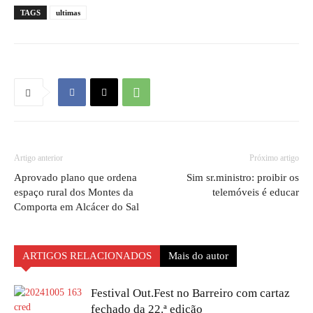
TAGS
ultimas
Artigo anterior
Próximo artigo
Aprovado plano que ordena
Sim sr.ministro: proibir os
espaço rural dos Montes da
telemóveis é educar
Comporta em Alcácer do Sal
ARTIGOS RELACIONADOS
Mais do autor
Festival Out.Fest no Barreiro com cartaz
fechado da 22.ª edição