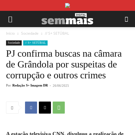
Início
Sociedade
// S+ SETÚBAL
Sociedade
// S+ SETÚBAL
PJ confirma buscas na câmara
de Grândola por suspeitas de
corrupção e outros crimes
Por
Redação S+ Imagem DR
-
26/06/2025
A estação televisiva CNN, divulgou a realização de