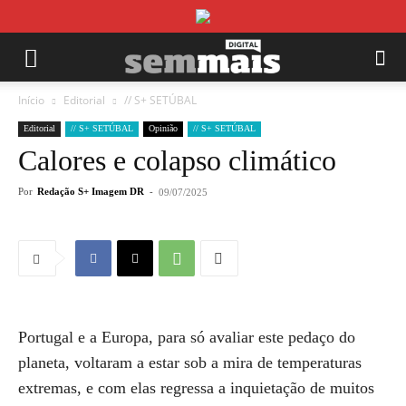
Início
Editorial
// S+ SETÚBAL
Editorial
// S+ SETÚBAL
Opinião
// S+ SETÚBAL
Calores e colapso climático
Por
Redação S+ Imagem DR
-
09/07/2025
Portugal e a Europa, para só avaliar este pedaço do
planeta, voltaram a estar sob a mira de temperaturas
extremas, e com elas regressa a inquietação de muitos