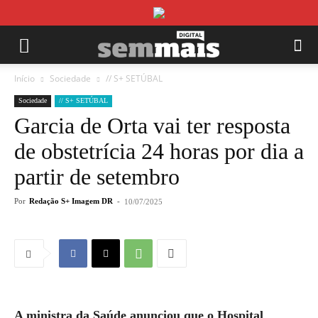
Início
Sociedade
// S+ SETÚBAL
Sociedade
// S+ SETÚBAL
Garcia de Orta vai ter resposta
de obstetrícia 24 horas por dia a
partir de setembro
Por
Redação S+ Imagem DR
-
10/07/2025
A ministra da Saúde anunciou que o Hospital