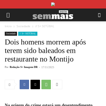
Início
Sociedade
// S+ SETÚBAL
Sociedade
// S+ SETÚBAL
Dois homens morrem após
terem sido baleados em
restaurante no Montijo
Por
Redação S+ Imagem DR
-
17/11/2025
Na origem do crime estará um desentendimento