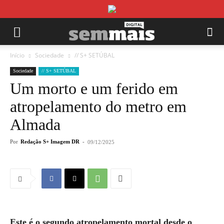
Início
Sociedade
// S+ SETÚBAL
Sociedade
// S+ SETÚBAL
Um morto e um ferido em
atropelamento do metro em
Almada
Por
Redação S+ Imagem DR
-
09/12/2025
Este é o segundo atropelamento mortal desde o